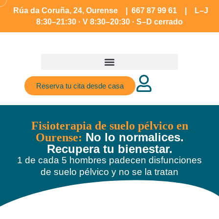
Rúa da Coruña, 24, Ourense | 667 87 99 61 | L–J
8:30–21:30 · V 8:30–20:30 · S–D cerrado
Reserva tu cita desde casa
Fisioterapia de suelo pélvico en
No lo normalices.
Ourense:
Recupera tu bienestar.
1 de cada 5 hombres padecen disfunciones
de suelo pélvico y no se la tratan